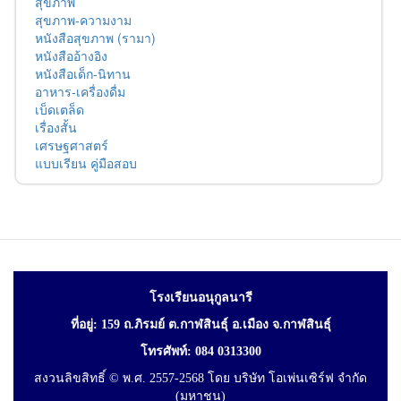
สุขภาพ
สุขภาพ-ความงาม
หนังสือสุขภาพ (รามา)
หนังสืออ้างอิง
หนังสือเด็ก-นิทาน
อาหาร-เครื่องดื่ม
เบ็ดเตล็ด
เรื่องสั้น
เศรษฐศาสตร์
แบบเรียน คู่มือสอบ
โรงเรียนอนุกูลนารี
ที่อยู่: 159 ถ.ภิรมย์ ต.กาฬสินธุ์ อ.เมือง จ.กาฬสินธุ์
โทรศัพท์: 084 0313300
สงวนลิขสิทธิ์ © พ.ศ. 2557-2568 โดย บริษัท โอเพ่นเซิร์ฟ จำกัด
(มหาชน)