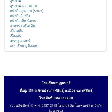
สุขภาพ
สุขภาพ-ความงาม
หนังสือสุขภาพ (รามา)
หนังสืออ้างอิง
หนังสือเด็ก-นิทาน
อาหาร-เครื่องดื่ม
เบ็ดเตล็ด
เรื่องสั้น
เศรษฐศาสตร์
แบบเรียน คู่มือสอบ
โรงเรียนอนุกูลนารี
ที่อยู่: 159 ถ.ภิรมย์ ต.กาฬสินธุ์ อ.เมือง จ.กาฬสินธุ์
โทรศัพท์: 084 0313300
สงวนลิขสิทธิ์ © พ.ศ. 2557-2568 โดย บริษัท โอเพ่นเซิร์ฟ จำกัด
(มหาชน)