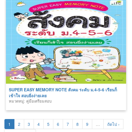
SUPER EASY MEMORY NOTE สังคม ระดับ ม.4-5-6 เรียนก็
เข้าใจ สอบยิ่งง่ายเลย
หมวดหมู่: คู่มือเตรียมสอบ
1
2
3
4
5
6
7
8
9
…
ถัดไป ›