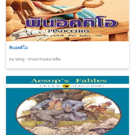
พินอคคิโอ
หมวดหมู่: วรรณกรรมคลาสสิค