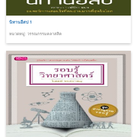
นิทานอีสป 1
หมวดหมู่: วรรณกรรมคลาสสิค