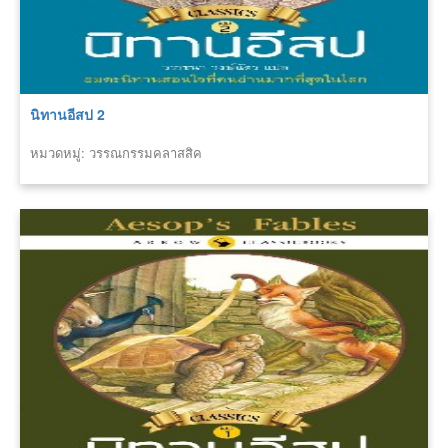
นิทานอีสป 2
หมวดหมู่: วรรณกรรมคลาสสิค