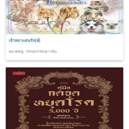
เจ้าหมาแสนรัก(ษ์)
หมวดหมู่: วรรณกรรมเยาวชน