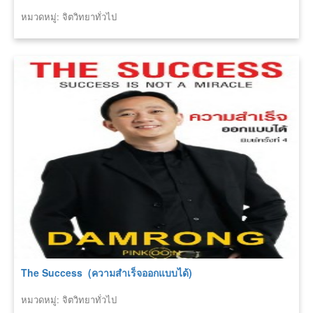
หมวดหมู่: จิตวิทยาทั่วไป
The Success (ความสำเร็จออกแบบได้)
หมวดหมู่: จิตวิทยาทั่วไป