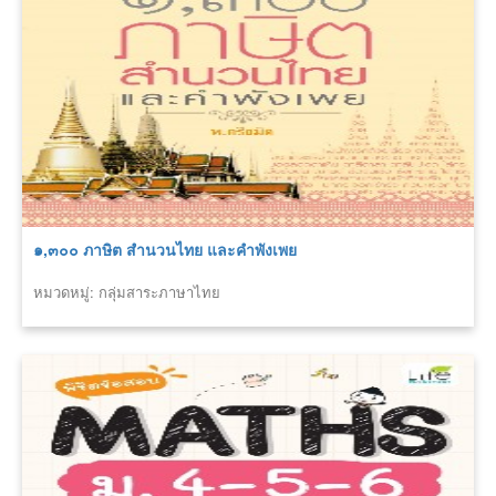
๑,๓๐๐ ภาษิต สำนวนไทย และคำพังเพย
หมวดหมู่: กลุ่มสาระภาษาไทย