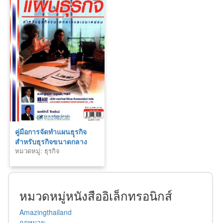
คู่มือการจัดทำแผนธุุรกิจ
สำหรับธุรกิจขนาดกลาง
หมวดหมู่: ธุรกิจ
และขนาดย่อม (NEW)
หมวดหมู่หนังสืออิเล็กทรอนิกส์
Amazingthailand
กฎหมาย