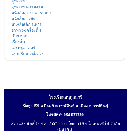
สุขภาพ
สุขภาพ-ความงาม
หนังสือสุขภาพ (รามา)
หนังสืออ้างอิง
หนังสือเด็ก-นิทาน
อาหาร-เครื่องดื่ม
เบ็ดเตล็ด
เรื่องสั้น
เศรษฐศาสตร์
แบบเรียน คู่มือสอบ
โรงเรียนอนุกูลนารี
ที่อยู่: 159 ถ.ภิรมย์ ต.กาฬสินธุ์ อ.เมือง จ.กาฬสินธุ์
โทรศัพท์: 084 0313300
สงวนลิขสิทธิ์ © พ.ศ. 2557-2568 โดย บริษัท โอเพ่นเซิร์ฟ จำกัด
(มหาชน)