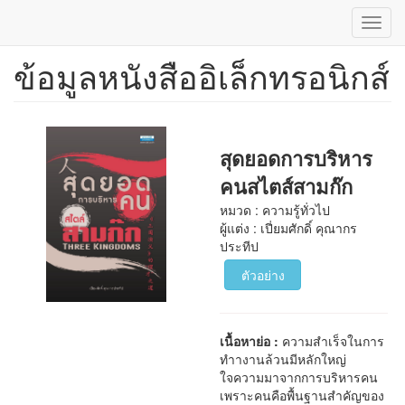
Toggl
navig
ข้อมูลหนังสืออิเล็กทรอนิกส์
ข้าม
ไป
ยัง
เนื้อหา
หลัก
สุดยอดการบริหาร
คนสไตส์สามก๊ก
หมวด : ความรู้ทั่วไป
ผู้แต่ง : เปี่ยมศักดิ์ คุณากร
ประทีป
ตัวอย่าง
เนื้อหาย่อ :
ความสําเร็จในการ
ทําางานล้วนมีหลักใหญ่
ใจความมาจากการบริหารคน
เพราะคนคือพื้นฐานสําคัญของ