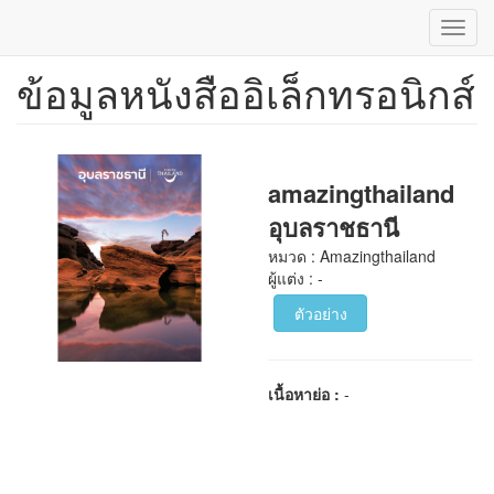
Toggl
navig
ข้อมูลหนังสืออิเล็กทรอนิกส์
ข้าม
ไป
ยัง
เนื้อหา
หลัก
amazingthailand
อุบลราชธานี
หมวด : Amazingthailand
ผู้แต่ง : -
ตัวอย่าง
เนื้อหาย่อ :
-